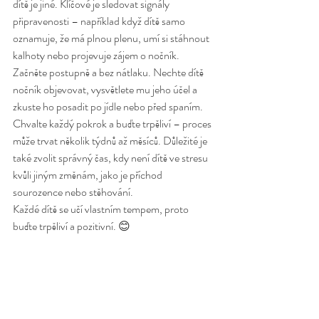
dítě je jiné. Klíčové je sledovat signály 
připravenosti – například když dítě samo 
oznamuje, že má plnou plenu, umí si stáhnout 
kalhoty nebo projevuje zájem o nočník.
Začněte postupně a bez nátlaku. Nechte dítě 
nočník objevovat, vysvětlete mu jeho účel a 
zkuste ho posadit po jídle nebo před spaním. 
Chvalte každý pokrok a buďte trpěliví – proces 
může trvat několik týdnů až měsíců. Důležité je 
také zvolit správný čas, kdy není dítě ve stresu 
kvůli jiným změnám, jako je příchod 
sourozence nebo stěhování.
Každé dítě se učí vlastním tempem, proto 
buďte trpěliví a pozitivní. 😊