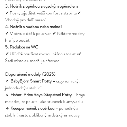
3. Nočník s opěrkou a vysokým opěradlem
✔ Poskytuje dítěti větší komfort a stabilitu✔ 
Vhodný pro delší sezení
4. Nočník s hudbou nebo melodií
✔ Motivuje dítě k používání✔ Některé modely 
hrají po použití
5. Redukce na WC
✔ Učí dítě používat rovnou běžnou toaletu✔ 
Šetří místo a usnadňuje přechod
Doporučené modely  (2025) 
🔹 
BabyBjörn Smart Potty
 – ergonomický, 
jednoduchý a stabilní
🔹 
Fisher-Price Royal Stepstool Potty
 – hraje 
melodie, lze použít i jako stupínek k umyvadlu
🔹 
Keeeper nočník s opěrkou
 – pohodlný a 
stabilní, často s oblíbenými dětskými motivy