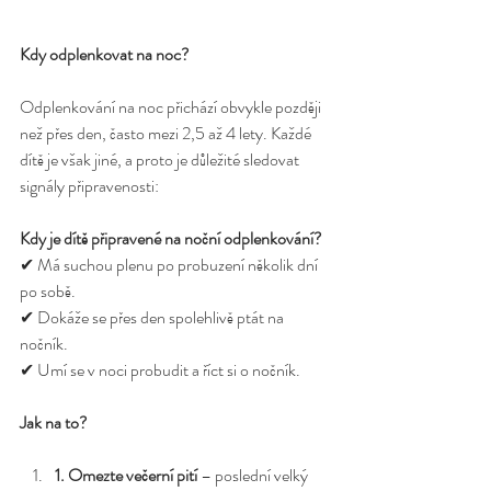
Kdy odplenkovat na noc?
Odplenkování na noc přichází obvykle později 
než přes den, často mezi 2,5 až 4 lety. Každé 
dítě je však jiné, a proto je důležité sledovat 
signály připravenosti:
Kdy je dítě připravené na noční odplenkování?
✔ Má suchou plenu po probuzení několik dní 
po sobě.
✔ Dokáže se přes den spolehlivě ptát na 
nočník.
✔ Umí se v noci probudit a říct si o nočník.
Jak na to?
1. Omezte večerní pití
 – poslední velký 