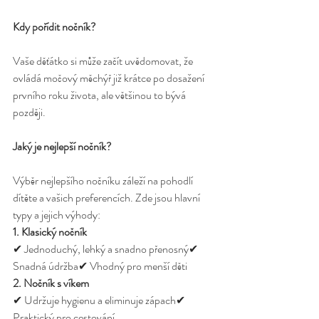
Kdy pořídit nočník?
Vaše děťátko si může začít uvědomovat, že 
ovládá močový měchýř již krátce po dosažení 
prvního roku života, ale většinou to bývá 
později.
Jaký je nejlepší nočník?
Výběr nejlepšího nočníku záleží na pohodlí 
dítěte a vašich preferencích. Zde jsou hlavní 
typy a jejich výhody:
1. Klasický nočník
✔ Jednoduchý, lehký a snadno přenosný✔ 
Snadná údržba✔ Vhodný pro menší děti
2. Nočník s víkem
✔ Udržuje hygienu a eliminuje zápach✔ 
Praktický pro cestování