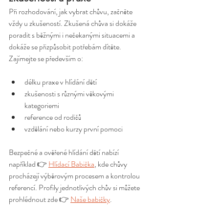
Při rozhodování, jak vybrat chůvu, začněte 
vždy u zkušeností. Zkušená chůva si dokáže 
poradit s běžnými i nečekanými situacemi a 
dokáže se přizpůsobit potřebám dítěte. 
Zajímejte se především o:
délku praxe v hlídání dětí
zkušenosti s různými věkovými 
kategoriemi
reference od rodičů
vzdělání nebo kurzy první pomoci
Bezpečné a ověřené hlídání dětí nabízí 
například 👉 
Hlídací Babička
, kde chůvy 
procházejí výběrovým procesem a kontrolou 
referencí. Profily jednotlivých chův si můžete 
prohlédnout zde 👉 
Naše babičky
.