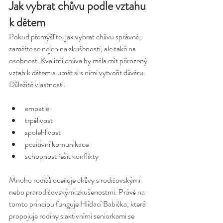
Jak vybrat chůvu podle vztahu 
k dětem
Pokud přemýšlíte, jak vybrat chůvu správně, 
zaměřte se nejen na zkušenosti, ale také na 
osobnost. Kvalitní chůva by měla mít přirozený 
vztah k dětem a umět si s nimi vytvořit důvěru. 
Důležité vlastnosti:
empatie
trpělivost
spolehlivost
pozitivní komunikace
schopnost řešit konflikty
Mnoho rodičů oceňuje chůvy s rodičovskými 
nebo prarodičovskými zkušenostmi. Právě na 
tomto principu funguje Hlídací Babička, která 
propojuje rodiny s aktivními seniorkami se 