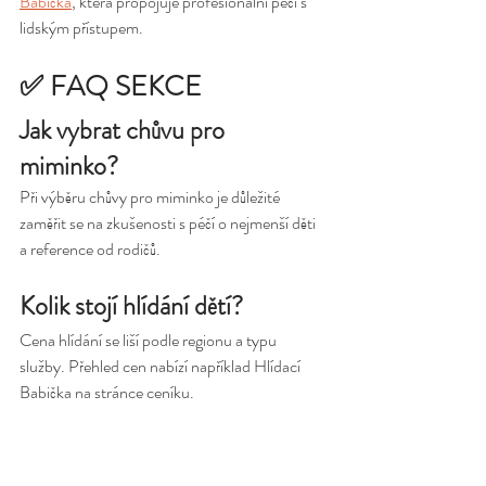
Babička
, která propojuje profesionální péči s 
lidským přístupem.
✅ FAQ SEKCE
Jak vybrat chůvu pro 
miminko?
Při výběru chůvy pro miminko je důležité 
zaměřit se na zkušenosti s péčí o nejmenší děti 
a reference od rodičů.
Kolik stojí hlídání dětí?
Cena hlídání se liší podle regionu a typu 
služby. Přehled cen nabízí například Hlídací 
Babička na stránce ceníku.
Je lepší individuální chůva 
nebo agentura?