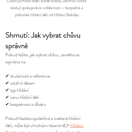
Chůva pomáhá dítěti stavět kostky, zatímco rodiče 
sledují spokojeně ze vzdálenosti – bezpečné a 
přátelské hlídání dětí od Hlídací Babičky.
Shrnutí: Jak vybrat chůvu 
správně
Pokud řešíte, jak vybrat chůvu, zaměřte se 
zejména na:
✔ zkušenosti a reference  
✔ vztah k dětem  
✔ typ hlídání  
✔ cenu hlídání dětí  
✔ bezpečnost a důvěru  
Pokud hledáte spolehlivé a ověřené hlídání 
dětí, může být vhodným řešením 👉 
Hlídací 