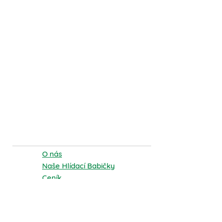
Noční hlídání dětí
​O nás
Naše Hlídací Babičky
Ceník
Lokalita
S
OS h
lí
dá
ní
Pravidelné h
lídán
í