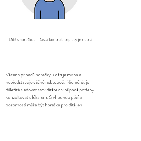
Dítě s horečkou - častá kontrola teploty je nutná
Většina případů horečky u dětí je mírná a 
nepředstavuje vážné nebezpečí. Nicméně, je 
důležité sledovat stav dítěte a v případě potřeby 
konzultovat s lékařem. S vhodnou péčí a 
pozorností může být horečka pro dítě jen 
krátkodobým nepříjemným obdobím.
Zajímá Vás, kolik hlídání chůvou v 
Praze a blízkém okolí stojí? Více se 