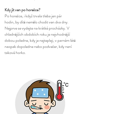
Kdy jít ven po horečce?
Po horečce, i když trvala třeba jen pár 
hodin, by dítě nemělo chodit ven dva dny. 
Nejprve se vydejte na krátké procházky. V 
chladnějších obdobích roku je nejvhodnější 
dobou poledne, kdy je nejtepleji, v parném létě 
naopak dopoledne nebo podvečer, kdy není 
takové horko. 