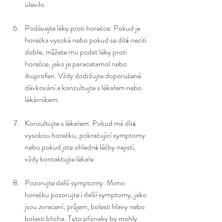
ulevilo.
Podávejte léky proti horečce: Pokud je 
horečka vysoká nebo pokud se dítě necítí 
dobře, můžete mu podat léky proti 
horečce, jako je paracetamol nebo 
ibuprofen. Vždy dodržujte doporučené 
dávkování a konzultujte s lékařem nebo 
lékárníkem.
Konzultujte s lékařem: Pokud má dítě 
vysokou horečku, pokračující symptomy 
nebo pokud jste ohledně léčby nejistí, 
vždy kontaktujte lékaře.
Pozorujte další symptomy: Mimo 
horečku pozorujte i další symptomy, jako 
jsou zvracení, průjem, bolesti hlavy nebo 
bolesti břicha. Tyto příznaky by mohly 