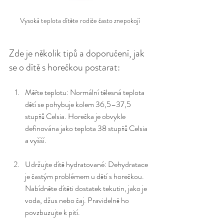
Vysoká teplota dítěte rodiče často znepokojí
Zde je několik tipů a doporučení, jak 
se o dítě s horečkou postarat:
Měřte teplotu: Normální tělesná teplota 
dětí se pohybuje kolem 36,5–37,5 
stupňů Celsia. Horečka je obvykle 
definována jako teplota 38 stupňů Celsia 
a vyšší.
Udržujte dítě hydratované: Dehydratace 
je častým problémem u dětí s horečkou. 
Nabídněte dítěti dostatek tekutin, jako je 
voda, džus nebo čaj. Pravidelně ho 
povzbuzujte k pití.