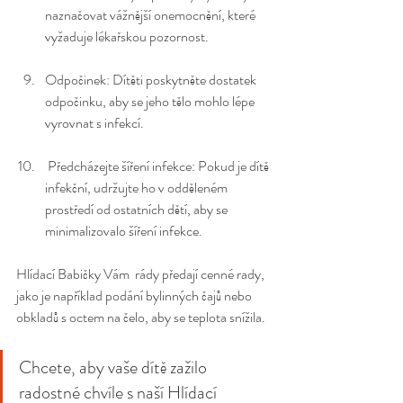
naznačovat vážnější onemocnění, které 
vyžaduje lékařskou pozornost.
Odpočinek: Dítěti poskytněte dostatek 
odpočinku, aby se jeho tělo mohlo lépe 
vyrovnat s infekcí.
 Předcházejte šíření infekce: Pokud je dítě 
infekční, udržujte ho v odděleném 
prostředí od ostatních dětí, aby se 
minimalizovalo šíření infekce.
Hlídací Babičky Vám  rády předají cenné rady, 
jako je například podání bylinných čajů nebo 
obkladů s octem na čelo, aby se teplota snížila.
Chcete, aby vaše dítě zažilo 
radostné chvíle s naší Hlídací 