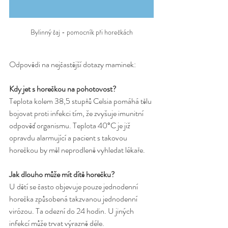
Bylinný čaj - pomocník při horečkách
Odpovědi na nejčastější dotazy maminek:
Kdy jet s horečkou na pohotovost?
Teplota kolem 38,5 stupňů Celsia pomáhá tělu 
bojovat proti infekci tím, že zvyšuje imunitní 
odpověď organismu. Teplota 40°C je již 
opravdu alarmující a pacient s takovou 
horečkou by měl neprodleně vyhledat lékaře.
Jak dlouho může mít dítě horečku?
U dětí se často objevuje pouze jednodenní 
horečka způsobená takzvanou jednodenní 
virózou. Ta odezní do 24 hodin. U jiných 
infekcí může trvat výrazně déle.