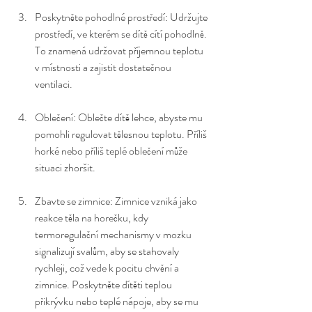
Poskytněte pohodlné prostředí: Udržujte 
prostředí, ve kterém se dítě cítí pohodlně. 
To znamená udržovat příjemnou teplotu 
v místnosti a zajistit dostatečnou 
ventilaci.
Oblečení: Oblečte dítě lehce, abyste mu 
pomohli regulovat tělesnou teplotu. Příliš 
horké nebo příliš teplé oblečení může 
situaci zhoršit.
Zbavte se zimnice: Zimnice vzniká jako 
reakce těla na horečku, kdy 
termoregulační mechanismy v mozku 
signalizují svalům, aby se stahovaly 
rychleji, což vede k pocitu chvění a 
zimnice. Poskytněte dítěti teplou 
přikrývku nebo teplé nápoje, aby se mu 