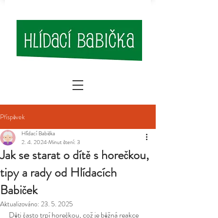
Příspěvek
Hlídací Babička
2. 4. 2024
Minut čtení: 3
Jak se starat o dítě s horečkou,
tipy a rady od Hlídacích
Babiček
Aktualizováno:
23. 5. 2025
Děti často trpí horečkou, což je běžná reakce 