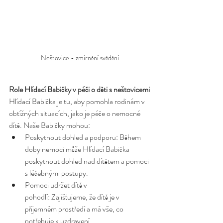
Neštovice - zmírnění svědění
Role Hlídací Babičky v péči o děti s neštovicemi
Hlídací Babička je tu, aby pomohla rodinám v 
obtížných situacích, jako je péče o nemocné 
dítě. Naše Babičky mohou:
Poskytnout dohled a podporu: Během 
doby nemoci může Hlídací Babička 
poskytnout dohled nad dítětem a pomoci 
s léčebnými postupy.
Pomoci udržet dítě v 
pohodlí: Zajišťujeme, že dítě je v 
příjemném prostředí a má vše, co 
potřebuje k uzdravení.