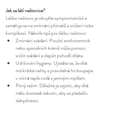
Jak se léčí neštovice?
Léčba neštovic je obvykle symptomatická a 
zaměřuje se na zmírnění příznaků a snížení rizika 
komplikací. Několik tipů pro léčbu neštovic:
Zmírnění svědění: Použití antihistaminik 
nebo speciálních krémů může pomoci 
snížit svědění a zlepšit pohodlí dítěte.
Udržování hygieny: Ujistěte se, že dítě 
má krátké nehty a pravidelně ho koupejte 
v mírně teplé vodě s jemným mýdlem.
Pitný režim: Důležité je zajistit, aby dítě 
mělo dostatek tekutin, aby se předešlo 
dehydrataci.