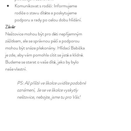
Komunikovat s rodiči: Informujeme 
rodiče o stavu dítěte a poskytujeme 
podporu a rady po celou dobu hlídání.
Závěr
Neštovice mohou být pro děti nepříjemným 
zážitkem, ale se správnou péčí a podporou 
mohou být snáze překonány. Hlídací Babička 
je zde, aby vám pomohla cítit se jistě a klidně. 
Budeme se starat o vaše dítě, jako by bylo 
naše vlastní.
PS: Až příště ve školce uvidíte podobně 
oznámení,  že se ve školce vyskytly 
neštovice, nebojte, jsme tu pro Vás!