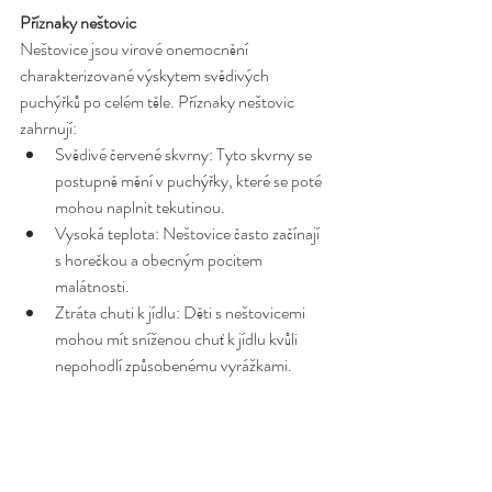
Příznaky neštovic
Neštovice jsou virové onemocnění 
charakterizované výskytem svědivých 
puchýřků po celém těle. Příznaky neštovic 
zahrnují:
Svědivé červené skvrny: Tyto skvrny se 
postupně mění v puchýřky, které se poté 
mohou naplnit tekutinou.
Vysoká teplota: Neštovice často začínají 
s horečkou a obecným pocitem 
malátnosti.
Ztráta chuti k jídlu: Děti s neštovicemi 
mohou mít sníženou chuť k jídlu kvůli 
nepohodlí způsobenému vyrážkami.