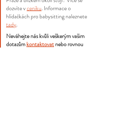
Praze a blízkém okolí stojí? Více se 
dozvíte v 
ceníku
. Informace o 
hlídačkách pro babysitting naleznete 
tady
. 
Neváhejte nás kvůli veškerým vašim 
dotazům 
kontaktovat
 nebo rovnou 
využijte 
nezávazný poptávkový 
formulář
.
Často hledáte:
Hlídání dětí jednou za čas
 | 
Hlídání dětí 
pravidelné
 | 
Kde hlídáme
 | 
Naše paní na 
hlídání
 |
Reference